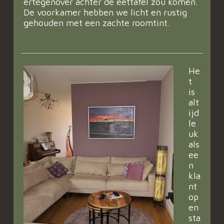
ertegenover achter de eettafel zou komen.
De voorkamer hebben we licht en rustig
gehouden met een zachte roomtint.
He
t
is
alt
ijd
le
uk
als
ee
n
kla
nt
op
en
sta