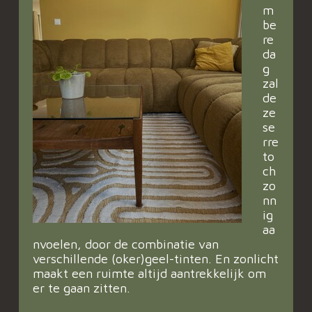
m
be
re
da
g
zal
de
ze
se
rre
to
ch
zo
nn
ig
aa
nvoelen, door de combinatie van
verschillende (oker)geel-tinten. En zonlicht
maakt een ruimte altijd aantrekkelijk om
er te gaan zitten.