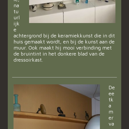
na
tu
url
ijk
e
achtergrond bij de keramiekkunst die in dit
huis gemaakt wordt, en bij de kunst aan de
muur. Ook maakt hij mooi verbinding met
de bruintint in het donkere blad van de
dressoirkast.
De
ee
tk
a
m
er
va