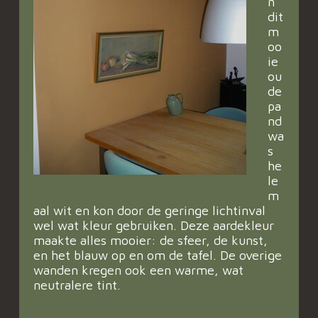
n
dit
m
oo
ie
ou
de
pa
nd
wa
s
he
le
m
aal wit en kon door de geringe lichtinval
wel wat kleur gebruiken. Deze aardekleur
maakte alles mooier: de sfeer, de kunst,
en het blauw op en om de tafel. De overige
wanden kregen ook een warme, wat
neutralere tint.