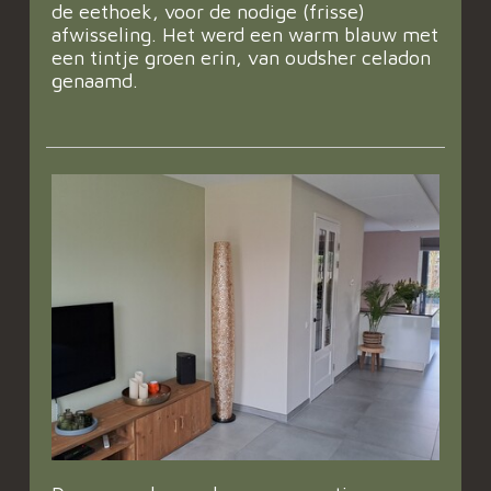
de eethoek, voor de nodige (frisse)
afwisseling. Het werd een warm blauw met
een tintje groen erin, van oudsher celadon
genaamd.