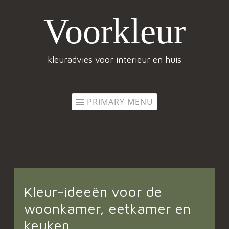
Voorkleur
Skip
to
content
kleuradvies voor interieur en huis
PRIMARY MENU
Kleur-ideeën voor de
woonkamer, eetkamer en
keuken