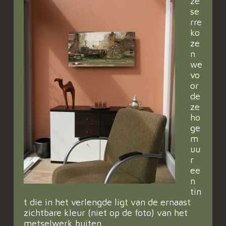
ze
se
rre
ko
ze
n
we
vo
or
de
ze
ho
ge
m
uu
r
ee
n
tin
t die in het verlengde ligt van de ernaast
zichtbare kleur (niet op de foto) van het
metselwerk buiten.