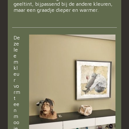
geeltint, bijpassend bij de andere kleuren,
maar een graadje dieper en warmer.
De
ze
le
e
m
kl
eu
r
vo
rm
t
ee
n
m
oo
ie,